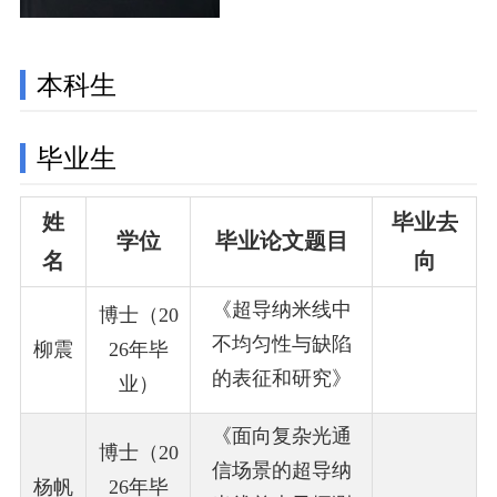
向：超导数字电路，电路建
模。爱好：穿越机。
本科生
毕业生
姓
毕业去
学位
毕业论文题目
名
向
《超导纳米线中
博士（20
不均匀性与缺陷
柳震
26年毕
的表征和研究
》
业）
《面向复杂光通
博士（20
信场景的超导纳
杨帆
26年毕