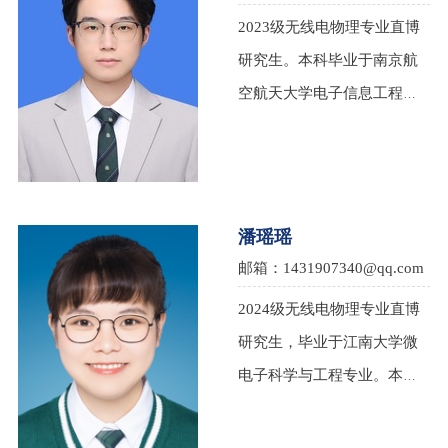
好：健身PvZ瓦。留言：早睡
2023级无线电物理专业直博
早起。
研究生。本科毕业于南京航
空航天大学电子信息工程学
院。本科期间曾获得挑战者
杯金奖，参赛团队获校长通
令嘉奖。推免至南京大学电
子科学与工程学院，从事片
潘瑶瑶
上集成大规模SNSPD阵列的
邮箱：1431907340@qq.com
研究，致力于在光量子芯片
2024级无线电物理专业直博
上，高速、高效地读取光量
研究生，毕业于江南大学微
子比特。
电子科学与工程专业。本科
期间曾参加互联网+，集创赛
等比赛。