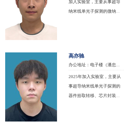
加入实验室，主要从事超导
基于计算摄像算法和超导纳
纳米线单光子探测的微纳加
米线成像器件的超导单光子
工制备、芯片封装、工艺研
相机，基于高速超导单光子
发方面的研究。
探测器的光通信系统研制，
低温数字电路，超导纳米线
高亦驰
结构在超导量子计算机中的
办公地址：电子楼（潘忠来楼）140A，南京大学仙林校区，邮箱：1799454971@qq.com
应用等。在Nature Photonics,
Nature Nanotechnology等期
2025年加入实验室，主要从
刊发表论文30余篇，获得美
事超导纳米线单光子探测的
国专利2项，中国
器件拾取转移、芯片封装以
及机械结构方面的研究。