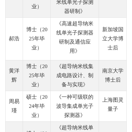
米线单光子探测
业）
器研制》
《
高速超导纳米
博士（20
新加坡国
线单光子探测
器
郝浩
25年毕
立大学博
研制及通信应
业）
士后
用
》
博士（20
《超导纳米线集
黄洋
南京大学
25年毕
成电路设计、制
辉
博士后
业）
备与实现》
硕士（20
《一种可级联的
上海图灵
周易
24年毕
波导集成单光子
量
子
瑾
业）
探测器》
《超导纳米线单