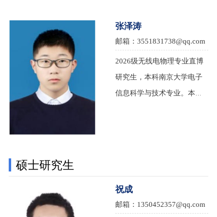
等。研究方向：超导数字电
路。爱好：羽毛球，爬山
张泽涛
邮箱：3551831738@qq.com
2026级无线电物理专业直博
研究生，本科南京大学电子
信息科学与技术专业。本科
参加过大创和电子设计等竞
赛，推免本校。研究方向：
超导纳米线单光子成像器
（现阶段提前进组学习并做
硕士研究生
本科毕业设计）。爱好：踢
祝成
足球
邮箱：1350452357@qq.com