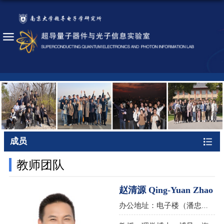
成员
教师团队
赵清源 Qing-Yuan Zhao
办公地址：电子楼（潘忠来楼）512A，南京大学仙林校区 电子邮件：qyzhao@nju.edu.cn