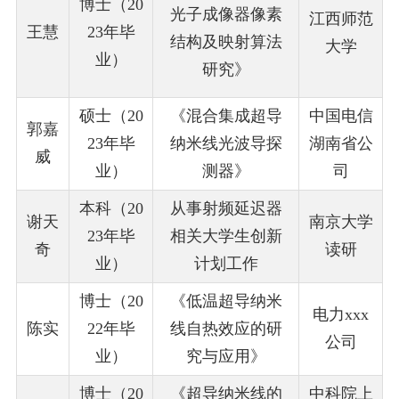
博士（20
光子成像
器像素
江西师范
王慧
23年毕
结构及映射算法
大学
业）
研究》
硕士（20
《混合集成超导
中国电信
郭嘉
23年毕
纳米线光波导探
湖南省公
威
业）
测器》
司
本科（20
从事射频延迟器
谢天
南京大学
23年毕
相关大学生创新
奇
读研
业）
计划工作
博士（20
《低温超导纳米
电力xxx
陈实
22年毕
线自热效应的研
公司
业）
究与应用》
博士（20
《超导纳米线的
中科院上