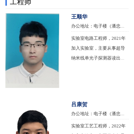
工程师
超导电子器件研究与应用。
位。2014年至2017年，前往
麻省理工学院RLE实验室进
王顺华
行为期3年的博士后工作。
办公地址：电子楼（潘忠来楼）140A ，南京大学仙林校区，邮箱：sh_wang@nju.edu.cn
2017年9月，获南京大学登峰
实验室电路工程师，2021年
人才计划支持，引进回国工
加入实验室，主要从事超导
作。2019年，入选国家青年
纳米线单光子探测器读出电
QR计划，第16批江苏省“六
路、低温电路、射频电路设
大人才高峰”高层次人才A类
计与研发方面的研究。
资助，江苏省“双创人才”，
江苏省“双创团队”成员。研
吕康贺
究方向为高性能超导探测
器、成像器、数字电路的研
办公地址：电子楼（潘忠来楼）140A，南京大学仙林校区，邮箱：1902980167@qq.com
制，以及基于这些高性能量
实验室工艺工程师，2022年
子器件的应用扩展，例如，