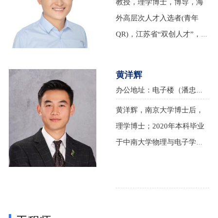
教授，理学博士，博导，海
外高层次人才入选者(青年
QR)，江苏省“双创人才”，江
苏省“双创团队”成员，江苏
省“六大人才高峰”高层次人
黄洋辉
才A类资助，南京大学登峰人
办公地址：电子楼（潘忠来楼）566，南京大学仙林校区 电子邮件：yhhuang@nju.edu.cn
才计划支持B。赵清源博士。
黄洋辉，南京大学博士后，
2008年，本科毕业于南京大
理学博士；2020年本科毕业
学电子科学与工程系（现电
于中南大学物理与电子学院
子科学与工程学院）；之后
（现电子信息学院）；曾获
在南京大学无线电物理专业
南京大学博士研究生国家奖
硕博连读，主要从事超导纳
学金，南京大学优秀毕业生
米线单光子探测器的制备和
等荣誉；主要研究方向为：
应用，2014年获理学博士学